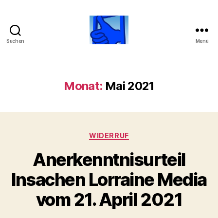
Suchen
Menü
Beobachtungsstelle
über
Lorraine
Media
Monat:
Mai 2021
GmbH
Kategorien
WIDERRUF
Anerkenntnisurteil
Insachen Lorraine Media
vom 21. April 2021