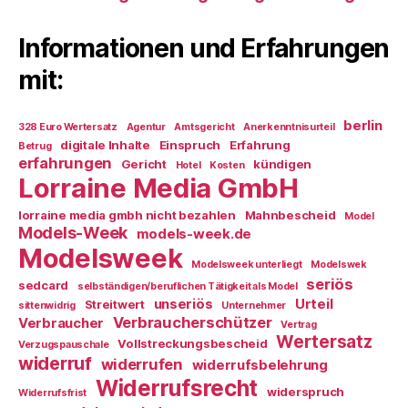
Informationen und Erfahrungen
mit:
berlin
328 Euro Wertersatz
Agentur
Amtsgericht
Anerkenntnisurteil
digitale Inhalte
Einspruch
Erfahrung
Betrug
erfahrungen
Gericht
kündigen
Hotel
Kosten
Lorraine Media GmbH
lorraine media gmbh nicht bezahlen
Mahnbescheid
Model
Models-Week
models-week.de
Modelsweek
Modelsweek unterliegt
Modelswek
seriös
sedcard
selbständigen/beruflichen Tätigkeit als Model
unseriös
Urteil
Streitwert
sittenwidrig
Unternehmer
Verbraucherschützer
Verbraucher
Vertrag
Wertersatz
Vollstreckungsbescheid
Verzugspauschale
widerruf
widerrufen
widerrufsbelehrung
Widerrufsrecht
widerspruch
Widerrufsfrist