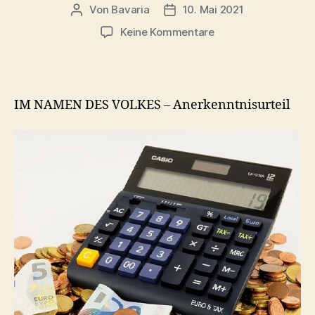
Von
Bavaria
10. Mai 2021
Beitragsautor
Veröffentlichungsdatum
zu
Keine Kommentare
Anerkenntnisurteil
Insachen
Lorraine
Media
IM NAMEN DES VOLKES – Anerkenntnisurteil
vom
21.
April
2021