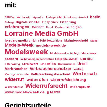
mit:
berlin
328 Euro Wertersatz
Agentur
Amtsgericht
Anerkenntnisurteil
digitale Inhalte
Einspruch
Erfahrung
Betrug
erfahrungen
Gericht
kündigen
Hotel
Kosten
Lorraine Media GmbH
lorraine media gmbh nicht bezahlen
Mahnbescheid
Model
Models-Week
models-week.de
Modelsweek
Modelsweek unterliegt
Modelswek
seriös
sedcard
selbständigen/beruflichen Tätigkeit als Model
unseriös
Urteil
Streitwert
sittenwidrig
Unternehmer
Verbraucherschützer
Verbraucher
Vertrag
Wertersatz
Vollstreckungsbescheid
Verzugspauschale
widerruf
widerrufen
widerrufsbelehrung
Widerrufsrecht
widerspruch
Widerrufsfrist
www.models-week.de
§ 14 BGB
Gerichtsurteile