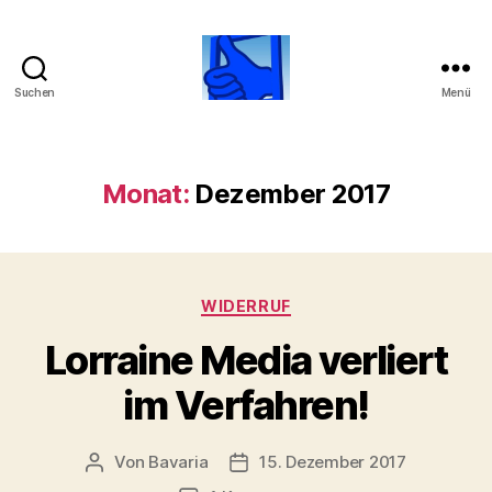
Suchen
Menü
Beobachtungsstelle
über
Lorraine
Media
Monat:
Dezember 2017
GmbH
Kategorien
WIDERRUF
Lorraine Media verliert
im Verfahren!
Von
Bavaria
15. Dezember 2017
Beitragsautor
Veröffentlichungsdatum