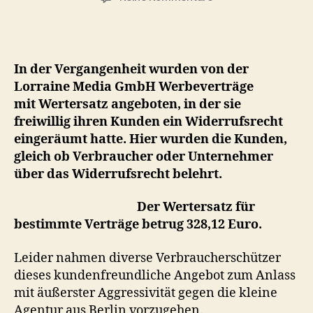
Wertersatz
Urteil
Amtsgericht
Mitte
In der Vergangenheit wurden von der
in
Lorraine Media GmbH Werbeverträge
Berlin
mit Wertersatz angeboten, in der sie
vom
11.12.2017
freiwillig ihren Kunden ein Widerrufsrecht
eingeräumt hatte. Hier wurden die Kunden,
gleich ob Verbraucher oder Unternehmer
über das Widerrufsrecht belehrt.
Der Wertersatz für
bestimmte Verträge betrug 328,12 Euro.
Leider nahmen diverse Verbraucherschützer
dieses kundenfreundliche Angebot zum Anlass
mit äußerster Aggressivität gegen die kleine
Agentur aus Berlin vorzugehen.