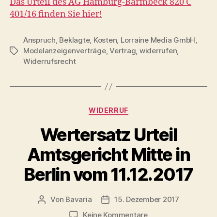
Das Urteil des AG Hamburg-Barmbeck 820 C
401/16 finden Sie hier!
Anspruch
,
Beklagte
,
Kosten
,
Lorraine Media GmbH
,
Modelanzeigenverträge
,
Vertrag
,
widerrufen
,
Schlagwörter
Widerrufsrecht
Kategorien
WIDERRUF
Wertersatz Urteil
Amtsgericht Mitte in
Berlin vom 11.12.2017
Von
Bavaria
15. Dezember 2017
Beitragsautor
Veröffentlichungsdatum
zu
Keine Kommentare