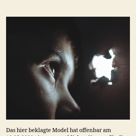
vom
11.
Februar
2021
in
Sachen
Modelsweek
Das hier beklagte Model hat offenbar am