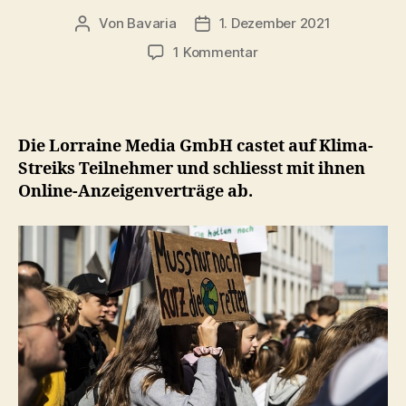
Von
Bavaria
1. Dezember 2021
Beitragsautor
Veröffentlichungsdatum
zu
1 Kommentar
Gewerblicher
Daueranzeingenauftra
zur
Eigenwerbung
Die Lorraine Media GmbH castet auf Klima-
Streiks Teilnehmer und schliesst mit ihnen
Online-Anzeigenverträge ab.