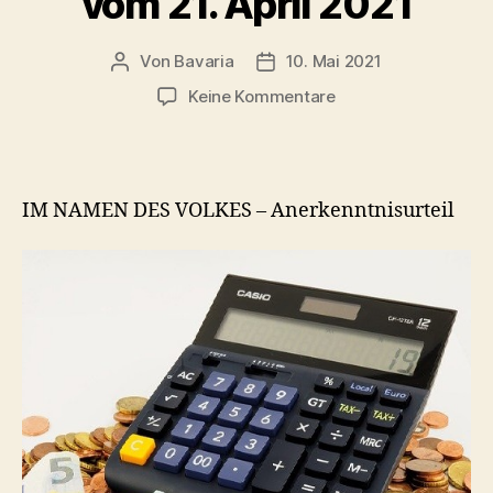
vom 21. April 2021
Von
Bavaria
10. Mai 2021
Beitragsautor
Veröffentlichungsdatum
zu
Keine Kommentare
Anerkenntnisurteil
Insachen
Lorraine
Media
IM NAMEN DES VOLKES – Anerkenntnisurteil
vom
21.
April
2021