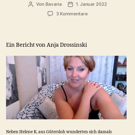
Von
Bavaria
1. Januar 2022
Beitragsautor
Veröffentlichungsdatum
zu
3 Kommentare
Urteil
Nr.
250
Lorraine
Ein Bericht von Anja Drossinski
Media
GmbH
Widerrufsrecht!
Neben Helene K. aus Gütersloh wunderten sich damals