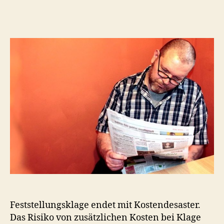
AG
Königstein
urteilt
am
21.
August
2020
–
Kein
Widerrufsrecht
mehr
bei
Lorraine
Media
Verträgen!
Feststellungsklage endet mit Kostendesaster.
Das Risiko von zusätzlichen Kosten bei Klage