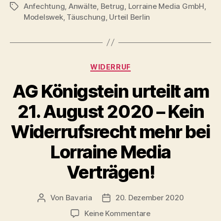
Anfechtung
,
Anwälte
,
Betrug
,
Lorraine Media GmbH
,
Schlagwörter
Modelswek
,
Täuschung
,
Urteil Berlin
Kategorien
WIDERRUF
AG Königstein urteilt am
21. August 2020 – Kein
Widerrufsrecht mehr bei
Lorraine Media
Verträgen!
Von
Bavaria
20. Dezember 2020
Beitragsautor
Veröffentlichungsdatum
zu
Keine Kommentare