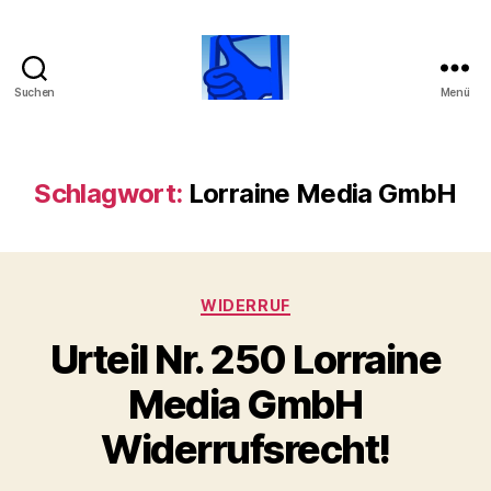
Suchen
Menü
Beobachtungsstelle
über
Lorraine
Media
Schlagwort:
Lorraine Media GmbH
GmbH
Kategorien
WIDERRUF
Urteil Nr. 250 Lorraine
Media GmbH
Widerrufsrecht!