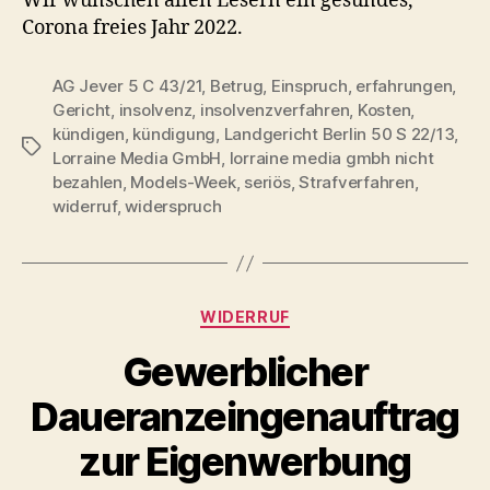
Wir wünschen allen Lesern ein gesundes,
Corona freies Jahr 2022.
AG Jever 5 C 43/21
,
Betrug
,
Einspruch
,
erfahrungen
,
Gericht
,
insolvenz
,
insolvenzverfahren
,
Kosten
,
kündigen
,
kündigung
,
Landgericht Berlin 50 S 22/13
,
Schlagwörter
Lorraine Media GmbH
,
lorraine media gmbh nicht
bezahlen
,
Models-Week
,
seriös
,
Strafverfahren
,
widerruf
,
widerspruch
Kategorien
WIDERRUF
Gewerblicher
Daueranzeingenauftrag
zur Eigenwerbung