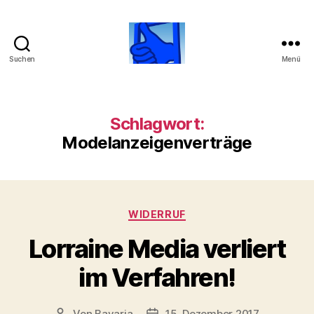
Suchen
Menü
Beobachtungsstelle
über
Lorraine
Media
Schlagwort:
GmbH
Modelanzeigenverträge
Kategorien
WIDERRUF
Lorraine Media verliert
im Verfahren!
Von
Bavaria
15. Dezember 2017