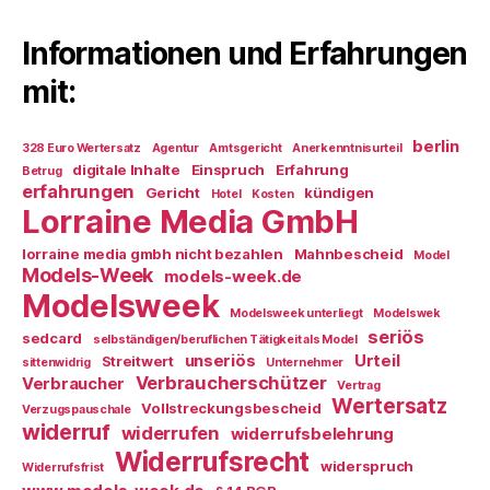
Informationen und Erfahrungen
mit:
berlin
328 Euro Wertersatz
Agentur
Amtsgericht
Anerkenntnisurteil
digitale Inhalte
Einspruch
Erfahrung
Betrug
erfahrungen
Gericht
kündigen
Hotel
Kosten
Lorraine Media GmbH
lorraine media gmbh nicht bezahlen
Mahnbescheid
Model
Models-Week
models-week.de
Modelsweek
Modelsweek unterliegt
Modelswek
seriös
sedcard
selbständigen/beruflichen Tätigkeit als Model
unseriös
Urteil
Streitwert
sittenwidrig
Unternehmer
Verbraucherschützer
Verbraucher
Vertrag
Wertersatz
Vollstreckungsbescheid
Verzugspauschale
widerruf
widerrufen
widerrufsbelehrung
Widerrufsrecht
widerspruch
Widerrufsfrist