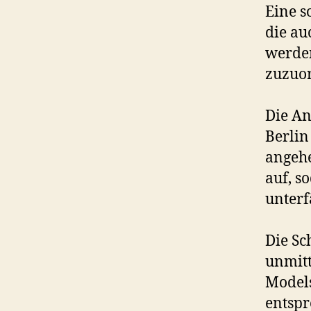
Eine s
die a
werden
zuzuor
Die A
Berlin
angeh
auf, s
unterfä
Die Sc
unmitt
Models
entspr