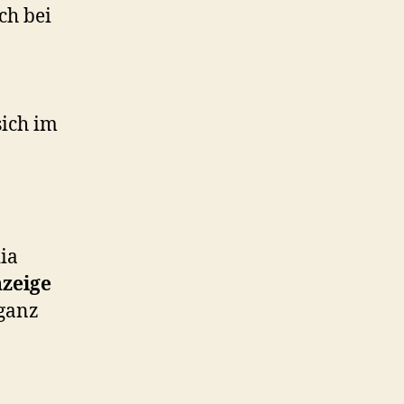
ch bei
sich im
ia
nzeige
 ganz