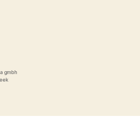
ia gmbh
eek