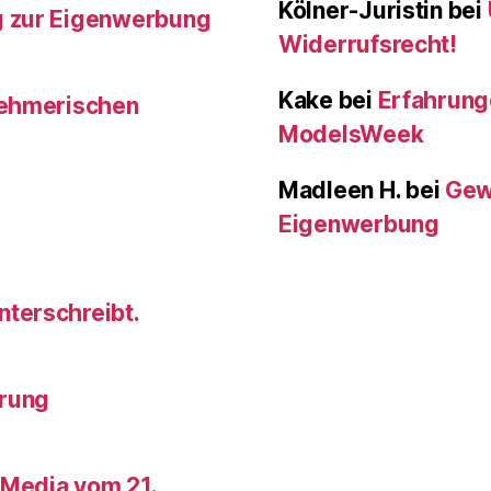
Kölner-Juristin
bei
g zur Eigenwerbung
Widerrufsrecht!
Kake
bei
Erfahrunge
nehmerischen
ModelsWeek
Madleen H.
bei
Gew
Eigenwerbung
terschreibt.
hrung
 Media vom 21.