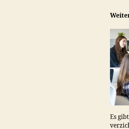
Weite
Es gib
verzic