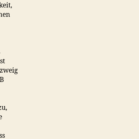
keit,
men
s
st
zweig
GB
zu,
e
ss