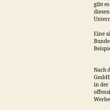
gibt e
diesen
Untern
Eine s
Bundes
Beispie
Nach d
GmbH 
in der
offens
Werbea