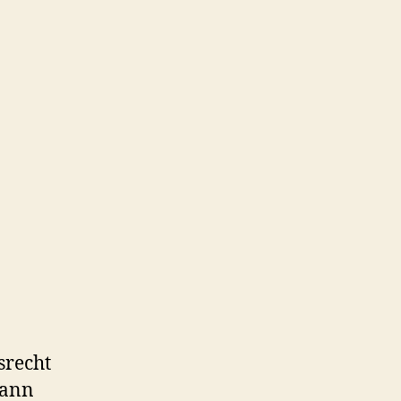
unternehmerischen
Tätigkeit
zuzuordnen
srecht
dann