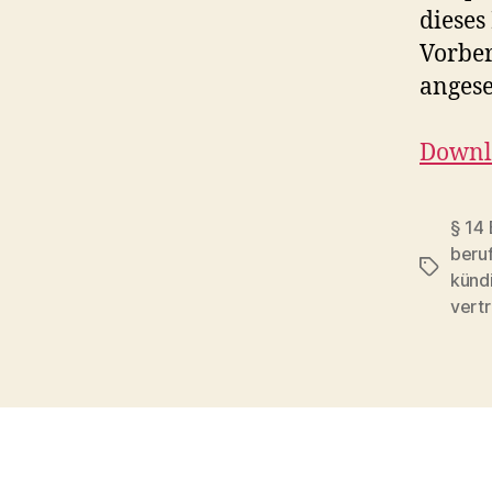
dieses
Vorber
anges
Downlo
§ 14
beruf
Schlagwö
künd
vert