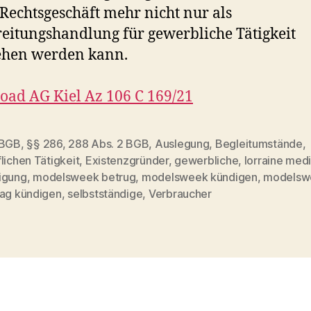
 Rechtsgeschäft mehr nicht nur als
eitungshandlung für gewerbliche Tätigkeit
ehen werden kann.
ad AG Kiel Az 106 C 169/21
 BGB
,
§§ 286
,
288 Abs. 2 BGB
,
Auslegung
,
Begleitumstände
,
lichen Tätigkeit
,
Existenzgründer
,
gewerbliche
,
lorraine med
rter
igung
,
modelsweek betrug
,
modelsweek kündigen
,
modelsw
rag kündigen
,
selbstständige
,
Verbraucher