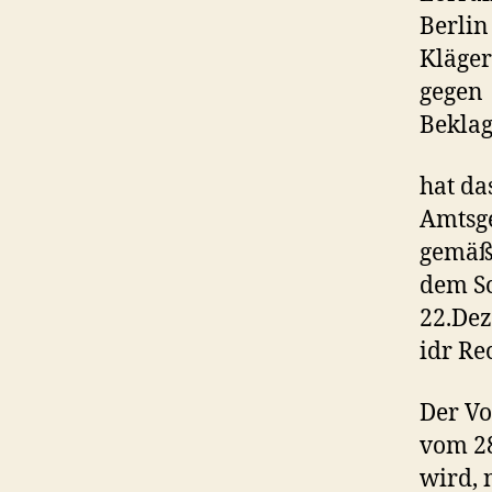
Berlin
Kläger
gegen
Bekla
hat da
Amtsge
gemäß 
dem Sc
22.De
idr Re
Der Vo
vom 2
wird, 