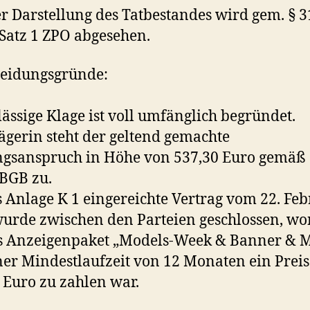
r Darstellung des Tatbestandes wird gem. § 3
 Satz 1 ZPO abgesehen.
heidungsgründe:
lässige Klage ist voll umfänglich begründet.
ägerin steht der geltend gemachte
gsanspruch in Höhe von 537,30 Euro gemäß 
 BGB zu.
s Anlage K 1 eingereichte Vertrag vom 22. Fe
urde zwischen den Parteien geschlossen, w
s Anzeigenpaket „Models-Week & Banner & 
ner Mindestlaufzeit von 12 Monaten ein Prei
 Euro zu zahlen war.