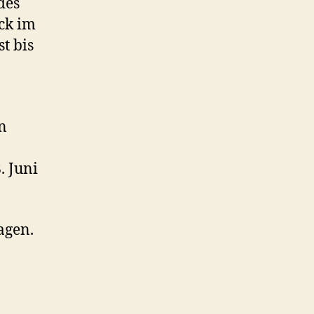
des
ck im
t bis
en
. Juni
ragen.