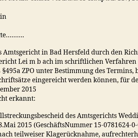
in
gte……….
s Amtsgericht in Bad Hersfeld durch den Ric
richt Lei m b ach im schriftlichen Verfahren
§495a ZPO unter Bestimmung des Termins, b
hriftsätze eingereicht werden können, für d
zember 2015
cht erkannt:
llstreckungsbescheid des Amtsgerichts Wedd
8.Mai 2015 (GeschäftsNummer 15-0781624-0-
nach teilweiser Klagerücknahme, aufrechterh