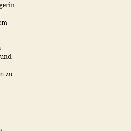
ägerin
dem
n
 und
en zu