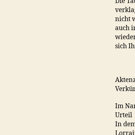
Die Tä
verkla
nicht 
auch i
wieder
sich I
Aktenz
Verkün
Im Na
Urteil
In dem
Lorrai