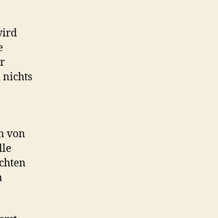
wird
e
r
 nichts
n von
lle
chten
n