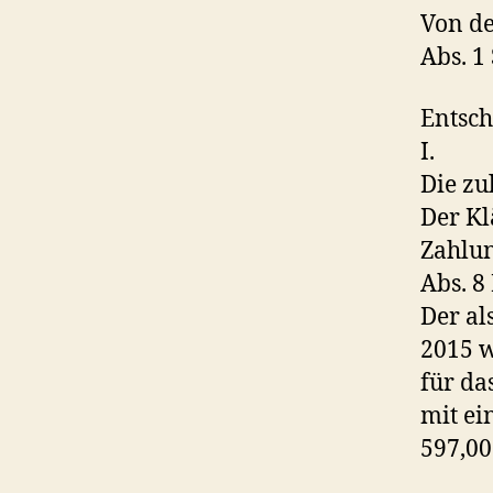
Von de
Abs. 1
Entsc
I.
Die zu
Der Kl
Zahlun
Abs. 8
Der al
2015 w
für da
mit ei
597,00