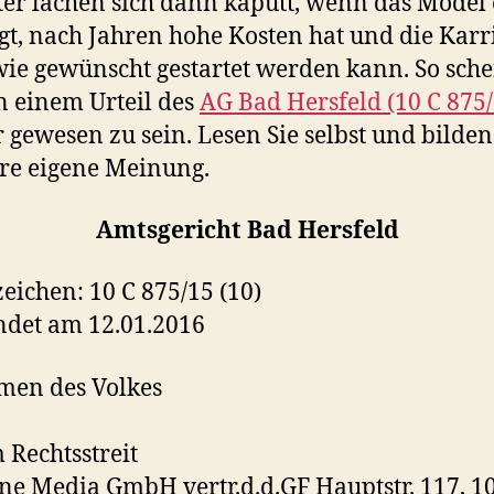
ter lachen sich dann kaputt, wenn das Model 
gt, nach Jahren hohe Kosten hat und die Karr
wie gewünscht gestartet werden kann. So sche
n einem Urteil des
AG Bad Hersfeld (10 C 875/
 gewesen zu sein. Lesen Sie selbst und bilden
hre eigene Meinung.
Amtsgericht Bad Hersfeld
eichen: 10 C 875/15 (10)
det am 12.01.2016
men des Volkes
 Rechtsstreit
ne Media GmbH vertr.d.d.GF Hauptstr. 117, 1