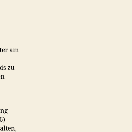
hter am
is zu
en
ing
6)
alten,