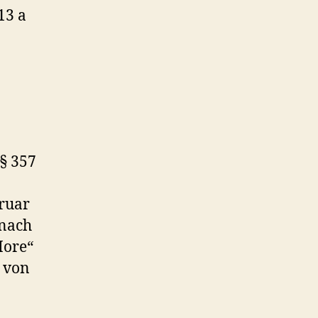
13 a
§ 357
bruar
onach
More“
s von