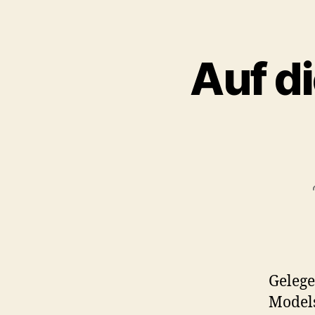
Auf d
Gelege
Models