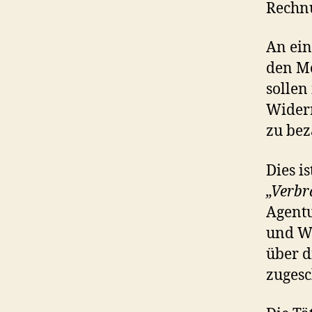
Rechn
An ein
den Mo
sollen
Widerr
zu bez
Dies i
„Verbr
Agentu
und W
über d
zuges