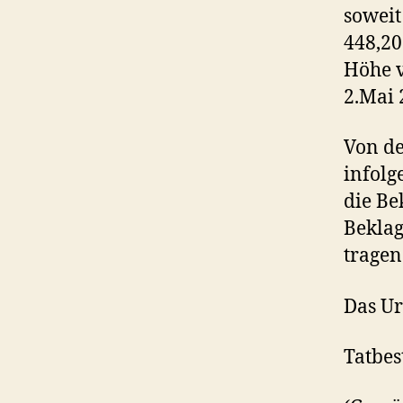
soweit
448,20
Höhe v
2.Mai 
Von de
infolg
die Be
Beklag
tragen
Das Urt
Tatbes