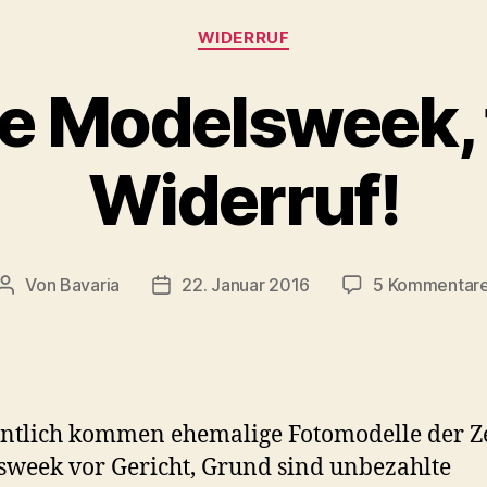
Kategorien
WIDERRUF
ie Modelsweek, f
Widerruf!
Von
Bavaria
22. Januar 2016
5 Kommentar
Beitragsautor
Veröffentlichungsdatum
ntlich kommen ehemalige Fotomodelle der Z
week vor Gericht, Grund sind unbezahlte