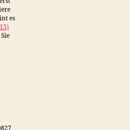
erst
iere
int es
15)
 Sie
0827